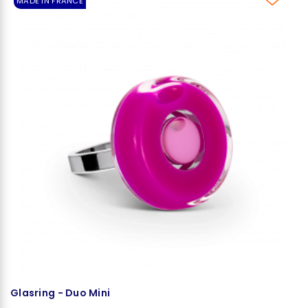
MADE IN FRANCE
Glasring - Duo Mini
O