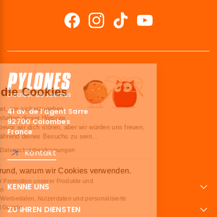
Hallo!
Wir sind die Cookies
Wir haben gewartet, um sicherzugehen,
41 av. de l’agent Sarre
dass du an den Inhalten dieser Website
92700 Colombes
interessiert bist, bevor wir dich stören, aber wir würden uns freuen,
France
deine Begleiter während deines Besuchs zu sein...
Lesen Sie unsere Datenschutzbestimmungen
Kontakt
Hier ist der Grund, warum wir Cookies verwenden.
Optimierung der Promotion unserer Produkte und
KENNE UNS
Dienstleistungen
Teile Analysen, Werbedaten, Nutzerdaten und personalisierte
Werbedaten mit Google
ZU IHREN DIENSTEN