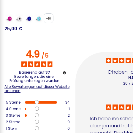
+10
25,00 €
2
4.9
/
5
Erhaben, ic
Basierend auf
37
Bewertungen, die einer
N.
Prüfung unterzogen wurden
20.7.
Alle Bewertungen auf dieser Website
ansehen
5
Sterne
34
4
Sterne
1
3
Sterne
2
Ich habe ihn schon
2
Sterne
0
aber jemand hat ih
1
Stern
0
gemacht. Das Muste