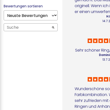
originell. Wenn ich
Bewertungen sortieren
er einen umwerfen
H.
14.7.
Sehr schöner Ring
Domini
13.7.
Wunderschöne som
Farbkombination. W
sehr zufrieden mit
Ringen und Anhäng