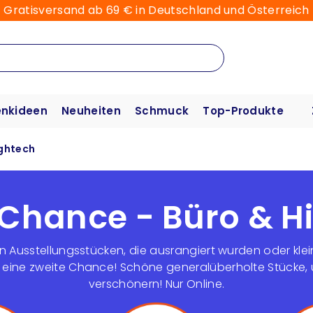
Gratisversand ab 69 € in Deutschland und Österreich
nkideen
Neuheiten
Schmuck
Top-Produkte
ightech
 Chance - Büro & H
n Ausstellungsstücken, die ausrangiert wurden oder kle
eine zweite Chance! Schöne generalüberholte Stücke, u
verschönern! Nur Online.