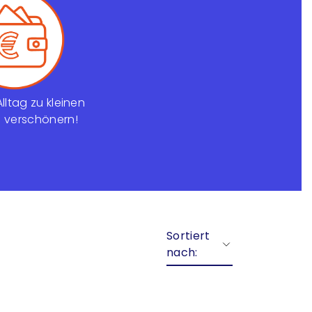
lltag zu kleinen
u verschönern!
Sortiert
nach: