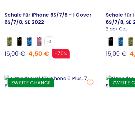
Schale für iPhone 6S/7/8 - I Cover
Schale für 
6S/7/8, SE 2022
6S/7/8, SE 
Black Cat
+2
15,00 €
4,50 €
15,00 €
4
-70%
ZWEITE CHANCE
ZWEITE 