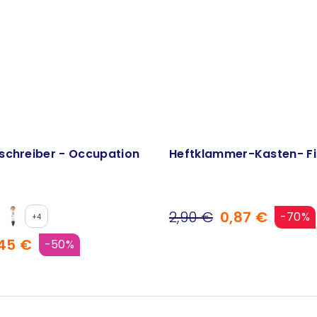
schreiber - Occupation
Heftklammer-Kasten- Fi
2,90 €
0,87 €
-70%
+4
45 €
-50%