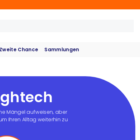
Zweite Chance
Sammlungen
ightech
ine Mängel aufweisen, aber
m Ihren Alltag weiterhin zu