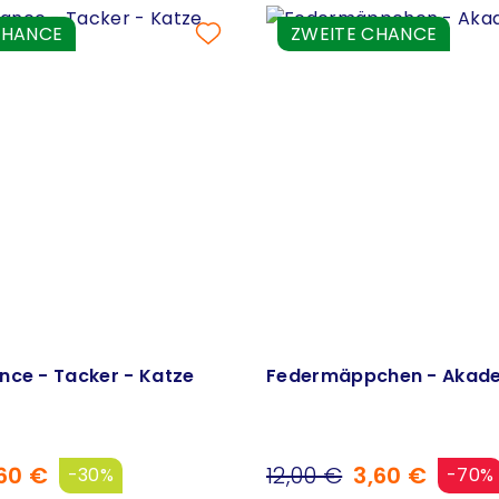
CHANCE
ZWEITE CHANCE
nce - Tacker - Katze
Federmäppchen - Akad
60 €
12,00 €
3,60 €
-30%
-70%