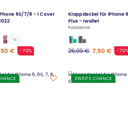
iPhone 6S/7/8 - I Cover
Klappdeckel für iPhone 6
2022
Plus - Iwallet
Parisienne
+2
,50 €
25,00 €
7,50 €
-70%
-70
CHANCE
ZWEITE CHANCE