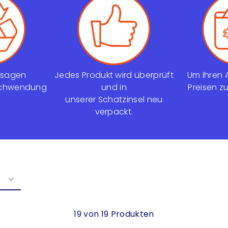
s sagen
Jedes Produkt wird überprüft
Um Ihren A
rschwendung
und in
Preisen z
unserer Schatzinsel neu
verpackt.
19 von 19 Produkten