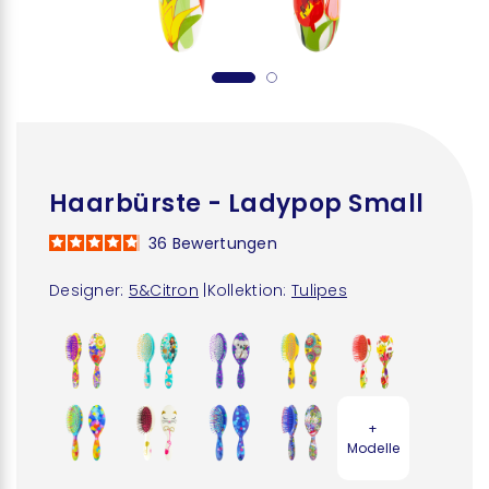
Haarbürste - Ladypop Small
36
Bewertungen
Designer:
5&Citron
|
Kollektion:
Tulipes
+
Modelle