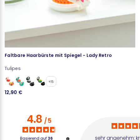
Faltbare Haarbürste mit Spiegel - Lady Retro
H
Tulipes
Tu
+15
12,90 €
1
4.8
/
5
sehr angenehm: kra
Basierend auf
36