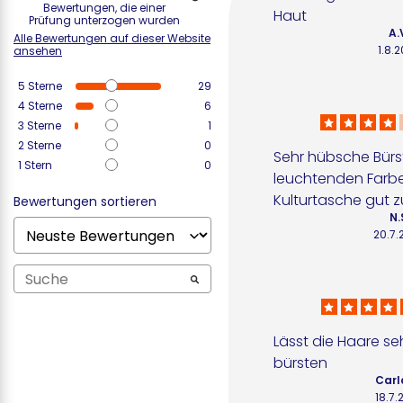
Bewertungen, die einer
Haut
Prüfung unterzogen wurden
A.
Alle Bewertungen auf dieser Website
1.8.
ansehen
5
Sterne
29
4
Sterne
6
3
Sterne
1
2
Sterne
0
Sehr hübsche Bürste
1
Stern
0
leuchtenden Farben
Kulturtasche gut zu
Bewertungen sortieren
N.
20.7.
Lässt die Haare s
bürsten
Carl
18.7.