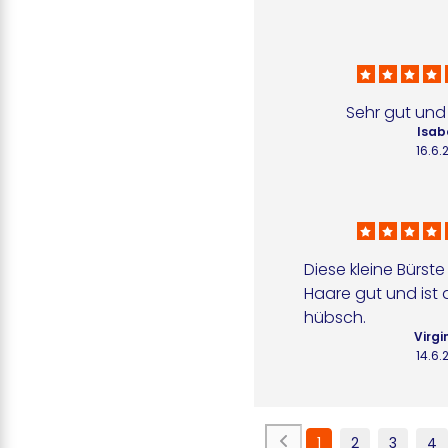
Sehr gut und
Isabe
16.6.
Diese kleine Bürste
Haare gut und ist
hübsch.
Virgin
14.6.
1
2
3
4