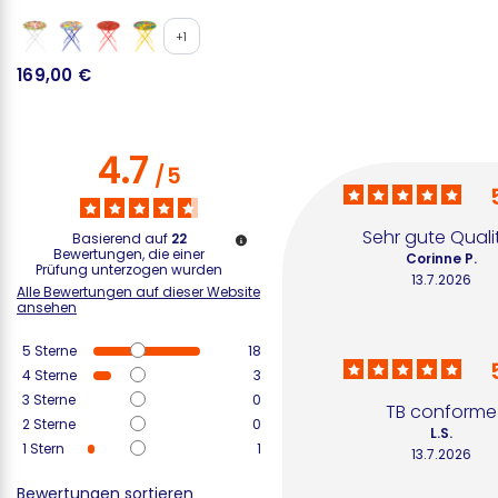
+1
169,00 €
2
4.7
/
5
Sehr gute Quali
Basierend auf
22
Bewertungen, die einer
Corinne P.
Prüfung unterzogen wurden
13.7.2026
Alle Bewertungen auf dieser Website
ansehen
5
Sterne
18
4
Sterne
3
3
Sterne
0
TB conforme
2
Sterne
0
L.S.
1
Stern
1
13.7.2026
Bewertungen sortieren