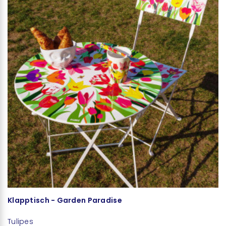
Klapptisch - Garden Paradise
S
Tulipes