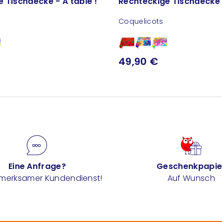
 Tischdecke - A table !
Rechteckige Tischdecke -
Coquelicots
49,90 €
Eine Anfrage?
Geschenkpapie
fmerksamer Kundendienst!
Auf Wunsch