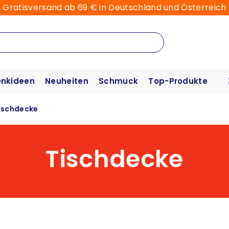
Gratisversand ab 69 € in Deutschland und Österreich
nkideen
Neuheiten
Schmuck
Top-Produkte
ischdecke
Tischdecke