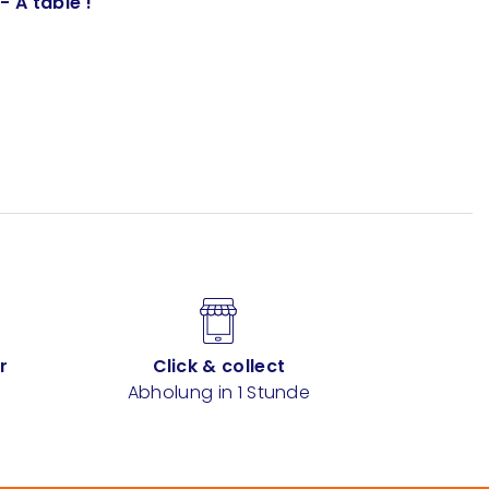
 A table !
r
Click & collect
Abholung in 1 Stunde