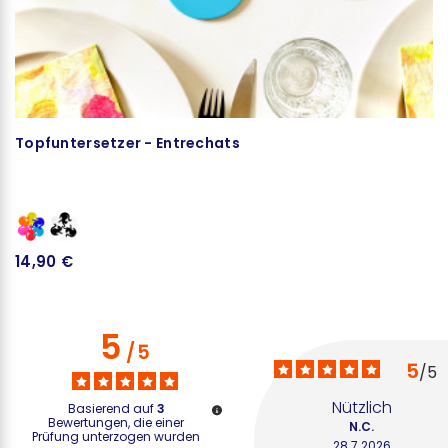
Topfuntersetzer - Entrechats
U
1
14,90 €
5
/
5
5
/
5
Nützlich
Basierend auf
3
Bewertungen, die einer
N.C.
Prüfung unterzogen wurden
28.7.2026