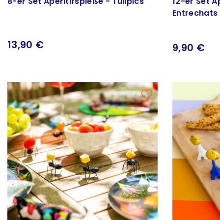
8-er Set Aperitifspieße - Tulipics
12-er Set A
Entrechats
13,90 €
9,90 €