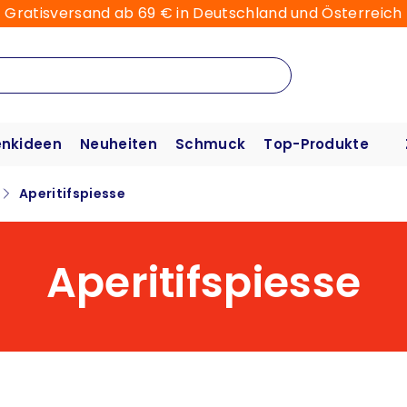
Gratisversand ab 69 € in Deutschland und Österreich
nkideen
Neuheiten
Schmuck
Top-Produkte
Aperitifspiesse
Aperitifspiesse