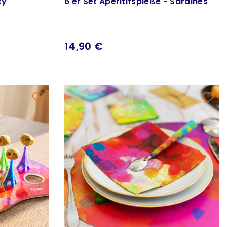
ty
6 er Set Aperitifspieße - Sardines
14,90 €