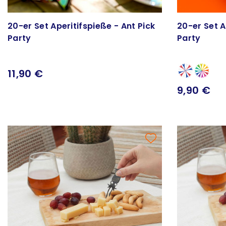
20-er Set Aperitifspieße - Ant Pick
20-er Set A
Party
Party
11,90 €
9,90 €