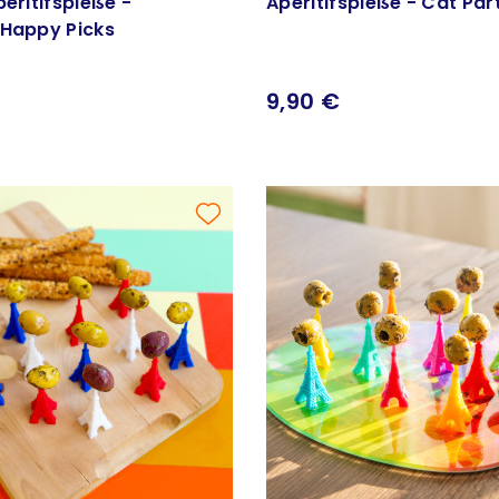
peritifspieße -
Aperitifspieße - Cat Par
 Happy Picks
9,90 €