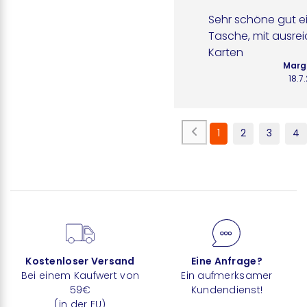
Sehr schöne gut ei
Tasche, mit ausrei
Karten
Margi
18.7
1
2
3
4
Kostenloser Versand
Eine Anfrage?
Bei einem Kaufwert von
Ein aufmerksamer
59€
Kundendienst!
(in der EU)