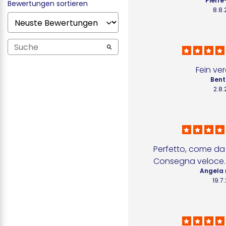
Pierre
Bewertungen sortieren
8.8
Fein ve
Bent
2.8
Perfetto, come da 
Consegna veloce.
Angela 
19.7