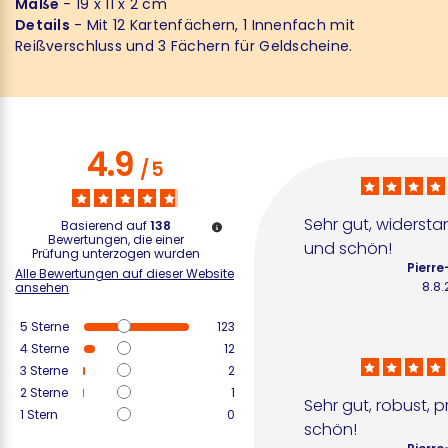
Maße
- 19 x 11 x 2 cm
Details
- Mit 12 Kartenfächern, 1 Innenfach mit
Reißverschluss und 3 Fächern für Geldscheine.
4.9
/
5
Sehr gut, widerstan
Basierend auf
138
Bewertungen, die einer
und schön!
Prüfung unterzogen wurden
Pierre
Alle Bewertungen auf dieser Website
8.8
ansehen
5
Sterne
123
4
Sterne
12
3
Sterne
2
2
Sterne
1
Sehr gut, robust, p
1
Stern
0
schön!