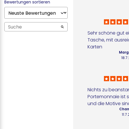
Bewertungen sortieren
Sehr schöne gut ei
Tasche, mit ausrei
Karten
Margi
18.7
Nichts zu beansta
Portemonnaie ist s
und die Motive sin
Chan
11.7