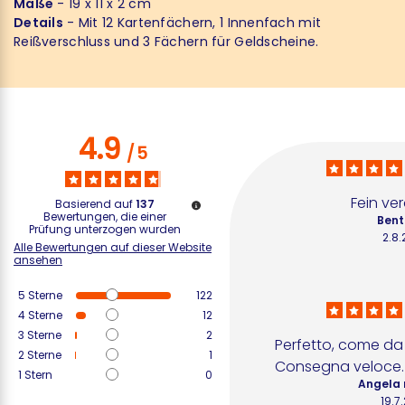
Maße
- 19 x 11 x 2 cm
Details
- Mit 12 Kartenfächern, 1 Innenfach mit
Reißverschluss und 3 Fächern für Geldscheine.
4.9
/
5
Fein ve
Basierend auf
137
Bewertungen, die einer
Bent
Prüfung unterzogen wurden
2.8
Alle Bewertungen auf dieser Website
ansehen
5
Sterne
122
4
Sterne
12
3
Sterne
2
Perfetto, come da 
2
Sterne
1
Consegna veloce.
1
Stern
0
Angela 
19.7