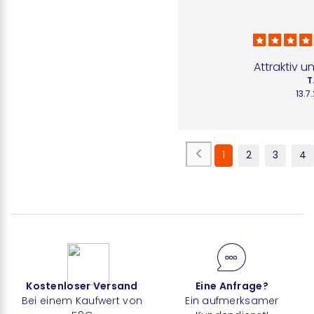
Attraktiv u
T
13.7
1
2
3
4
Kostenloser Versand
Eine Anfrage?
Bei einem Kaufwert von
Ein aufmerksamer