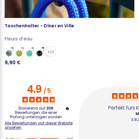
Taschenhalter - Dîner en Ville
P
Fleurs d'eau
Fl
+23
9,90 €
1
4.9
/
5
Perfekt fürs
Basierend auf
206
Bewertungen, die einer
M
Prüfung unterzogen wurden
3.8
Alle Bewertungen auf dieser Website
ansehen