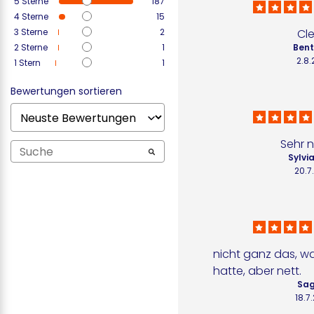
5
Sterne
187
4
Sterne
15
3
Sterne
2
Cl
2
Sterne
1
Bent
2.8
1
Stern
1
Bewertungen sortieren
Sehr n
Sylvi
20.7
nicht ganz das, wa
hatte, aber nett.
Sag
18.7