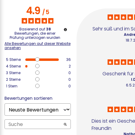
4.9
/
5
Sehr süß und im Sal
Basierend auf
38
Bewertungen, die einer
Andre
Prüfung unterzogen wurden
18.7.
Alle Bewertungen auf dieser Website
ansehen
5
Sterne
36
4
Sterne
2
3
Sterne
0
Geschenk für
2
Sterne
0
I.
6.5.
1
Stern
0
Bewertungen sortieren
Dies ist ein Gesche
Freundin
Nathal