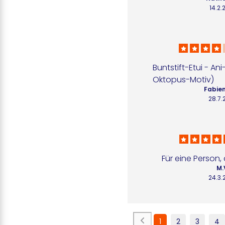
14.2.
Buntstift-Etui - Ani
Oktopus-Motiv)
Fabien
28.7.
Für eine Person, 
M.
24.3.
1
2
3
4