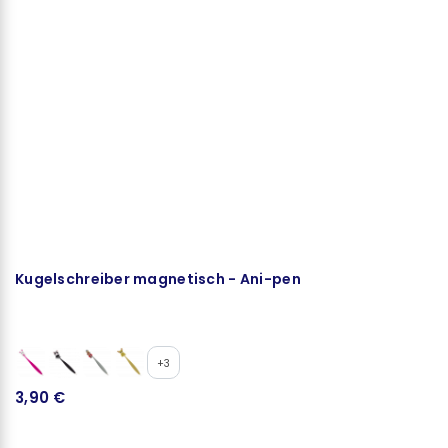
Kugelschreiber magnetisch - Ani-pen
S
+3
3,90 €
2