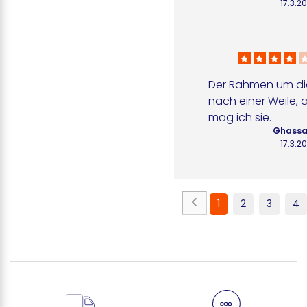
17.3.2
Der Rahmen um die 
nach einer Weile, 
mag ich sie.
Ghassa
17.3.2
1
2
3
4