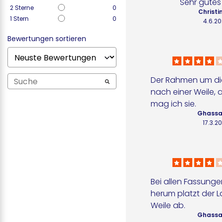
Sehr gutes
2
Sterne
0
Christin
1
Stern
0
4.6.2
Bewertungen sortieren
Der Rahmen um die 
nach einer Weile, 
mag ich sie.
Ghassa
17.3.2
Bei allen Fassunge
herum platzt der L
Weile ab.
Ghassa