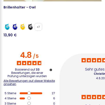
Brillenhalter - Owl
M
C
+7
13,90 €
4
4.8
/
5
Sehr gutes
Basierend auf
33
Bewertungen, die einer
Christin
Prüfung unterzogen wurden
4.6.2
Alle Bewertungen auf dieser Website
ansehen
5
Sterne
27
4
Sterne
6
3
Sterne
0