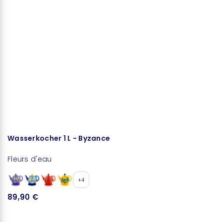
Wasserkocher 1 L - Byzance
D
Fleurs d'eau
Fl
+4
89,90 €
8