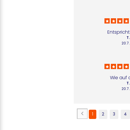
Entsprich
T.
20.7
Wie auf 
T.
20.7
1
2
3
4