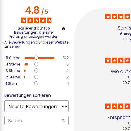
4.8
/
5
Sehr 
Basierend auf
165
Bewertungen, die einer
Anneg
Prüfung unterzogen wurden
3.8.
Alle Bewertungen auf dieser Website
ansehen
5
Sterne
142
4
Sterne
16
3
Sterne
4
Wie auf 
2
Sterne
2
T.
20.7
1
Stern
1
Bewertungen sortieren
Entspricht
T.
20.7