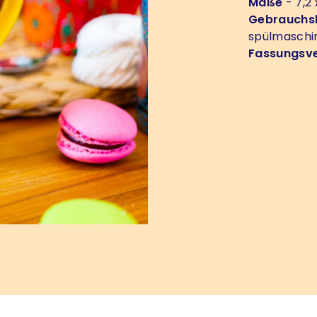
Maße
- 7,2 
Gebrauchs
spülmaschi
Fassungsv