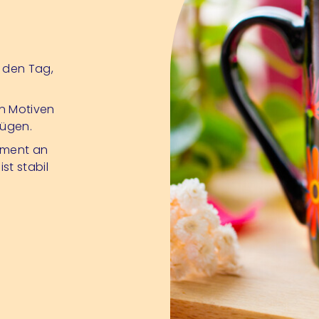
t den Tag,
n Motiven
fügen.
timent an
t stabil