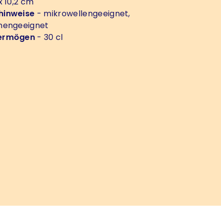
x 10,2 cm
hinweise
- mikrowellengeeignet,
nengeeignet
ermögen
- 30 cl