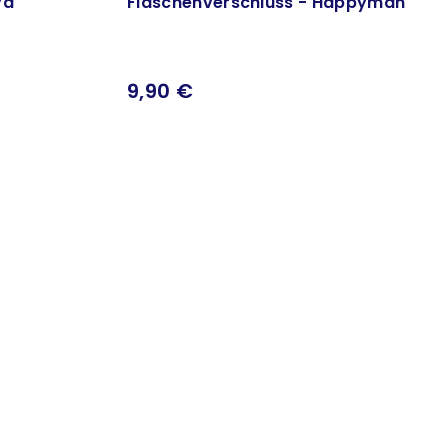
va
Flaschenverschluss - Happyman
9,90 €