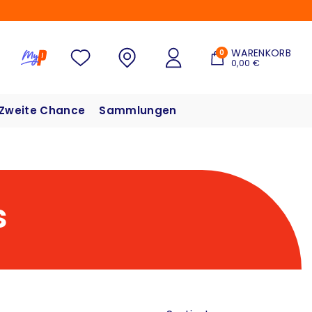
WARENKORB
0
0,00 €
Zweite Chance
Sammlungen
s