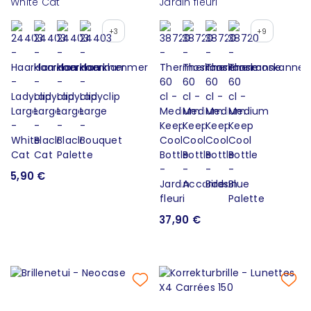
White Cat
Jardin fleuri
+3
+9
5,90 €
37,90 €