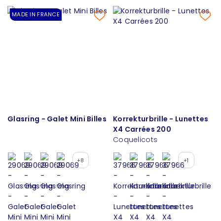
MADE IN FRANCE
Glasring - Galet Mini Billes
Korrekturbrille - Lunettes
X4 Carrées 200
Coquelicots
+8
+1