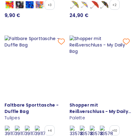
+3
+2
9,90 €
24,90 €
Faltbare Sporttasche -
Shopper mit
Duffle Bag
Reißverschluss - My Daily
Tulipes
Bag
Palette
+4
+10