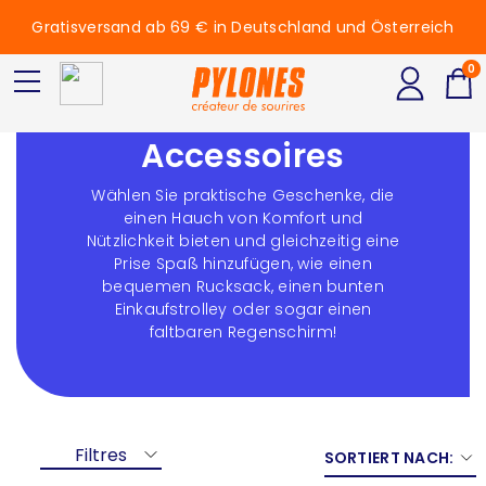
Gratisversand ab 69 € in Deutschland und Österreich
0
Taschen und
Accessoires
Wählen Sie praktische Geschenke, die
einen Hauch von Komfort und
Nützlichkeit bieten und gleichzeitig eine
Prise Spaß hinzufügen, wie einen
bequemen Rucksack, einen bunten
Einkaufstrolley oder sogar einen
faltbaren Regenschirm!
Filtres
SORTIERT NACH: