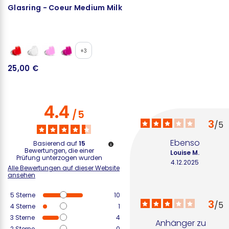
Glasring - Coeur Medium Milk
K
+3
25,00 €
2
4.4
/
5
3
/
5
Ebenso
Basierend auf
15
Bewertungen, die einer
Louise M.
Prüfung unterzogen wurden
4.12.2025
Alle Bewertungen auf dieser Website
ansehen
5
Sterne
10
3
/
5
4
Sterne
1
3
Sterne
4
Anhänger zu 
2
Sterne
0