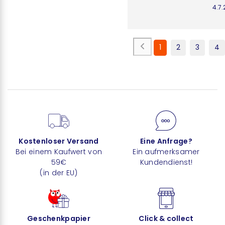
4.7
1
2
3
4
Kostenloser Versand
Eine Anfrage?
Bei einem Kaufwert von
Ein aufmerksamer
59€
Kundendienst!
(in der EU)
Geschenkpapier
Click & collect