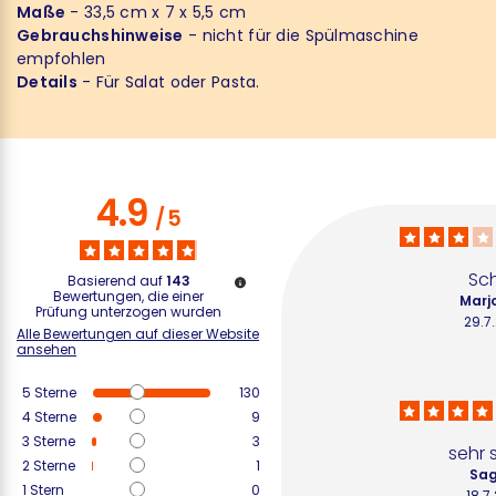
Maße
- 33,5 cm x 7 x 5,5 cm
Gebrauchshinweise
- nicht für die Spülmaschine
empfohlen
Details
- Für Salat oder Pasta.
4.9
/
5
Sc
Basierend auf
143
Bewertungen, die einer
Marjo
Prüfung unterzogen wurden
29.7
Alle Bewertungen auf dieser Website
ansehen
5
Sterne
130
4
Sterne
9
3
Sterne
3
sehr
2
Sterne
1
Sag
1
Stern
0
18.7