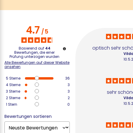
4.7
/
5
optisch sehr sch
Basierend auf
44
Bewertungen, die einer
Vilda
Prüfung unterzogen wurden
10.5.
Alle Bewertungen auf dieser Website
ansehen
5
Sterne
36
4
Sterne
3
3
Sterne
3
sehr schön
2
Sterne
2
Vilda
10.5.
1
Stern
0
Bewertungen sortieren