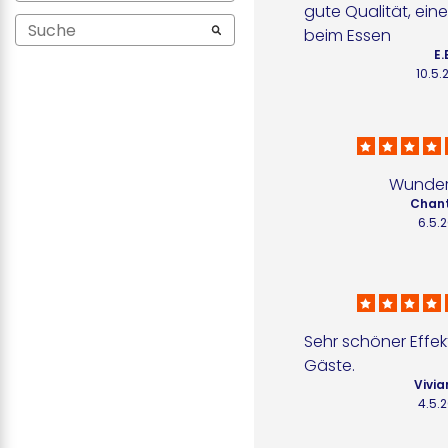
gute Qualität, ein
beim Essen
E.
10.5.
Wunde
Chant
6.5.
Sehr schöner Effekt
Gäste.
Vivia
4.5.