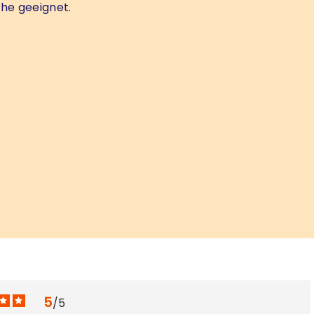
che geeignet.
5
/
5