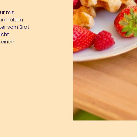
ur mit
ann haben
tter vom Brot
icht
 einen