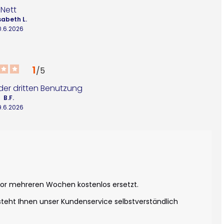
Nett
sabeth L.
0.6.2026
1
/
5
 der dritten Benutzung
B.F.
9.6.2026
vor mehreren Wochen kostenlos ersetzt.

steht Ihnen unser Kundenservice selbstverständlich 