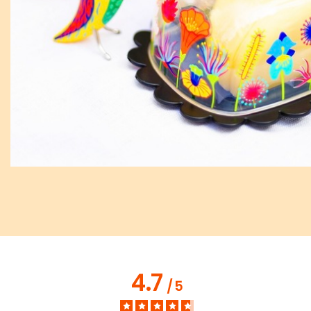
4.7
/
5