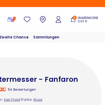
WARENKORB
0
0,00 €
Zweite Chance
Sammlungen
termesser - Fanfaron
54
Bewertungen
r:
San Froid
|
Farbe:
Rosa