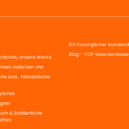
Ein fürsorglicher Kundend
Blog - TOP Geschenkide
chichte, unsere Werte
arben zwischen uns
sche und… fantastische
!
Pylones
igner
um & Solidarische
aften