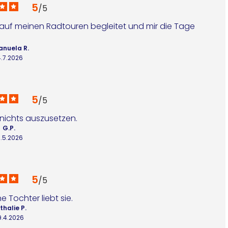
5
/
5
 auf meinen Radtouren begleitet und mir die Tage 
nuela R.
4.7.2026
5
/
5
nichts auszusetzen.
G.P.
9.5.2026
5
/
5
e Tochter liebt sie.
thalie P.
9.4.2026