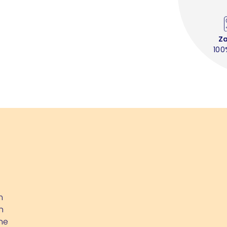
Z
100
m
h
ne