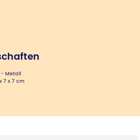
schaften
- Metall
x 7 x 7 cm