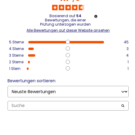
Basierend auf
54
Bewertungen, die einer
Prüfung unterzogen wurden
Alle Bewertungen auf dieser Website ansehen
5
Sterne
45
4
Sterne
3
3
Sterne
4
2
Sterne
1
1
Stern
1
Bewertungen sortieren