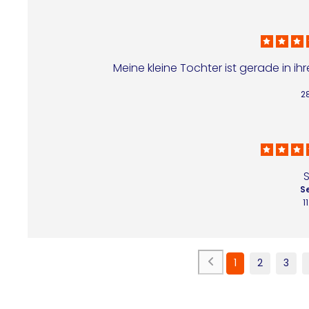
Meine kleine Tochter ist gerade in ihr
2
S
1
1
2
3