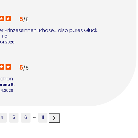
5
/
5
er Prinzessinnen-Phase... also pures Glück.
I.C.
8.4.2026
5
/
5
Schön
erena B.
1.4.2026
4
5
6
11