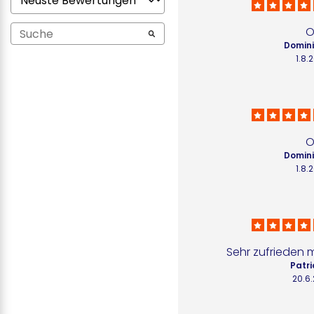
O
Domini
1.8.
O
Domini
1.8.
Sehr zufrieden 
Patri
20.6