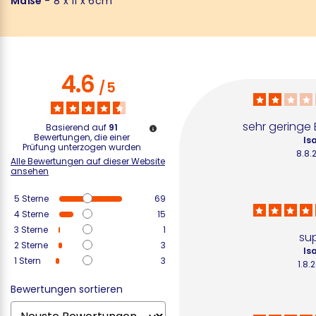
Maße
- 8 x 11 x 6cm
4.6
/
5
sehr gering
Basierend auf
91
Bewertungen, die einer
Isa
Prüfung unterzogen wurden
8.8.
Alle Bewertungen auf dieser Website
ansehen
5
Sterne
69
4
Sterne
15
3
Sterne
1
su
2
Sterne
3
Isa
1
Stern
3
1.8.
Bewertungen sortieren