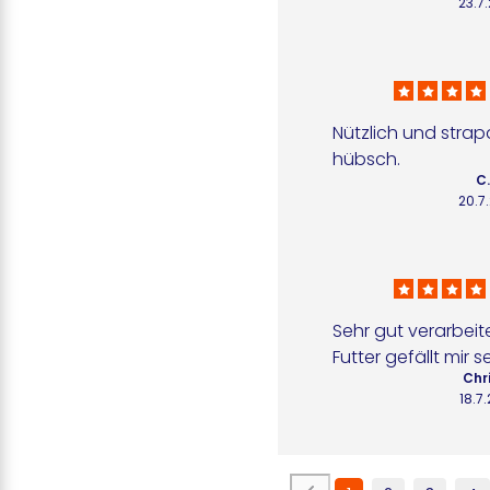
23.7
Nützlich und strap
hübsch.
C.
20.7
Sehr gut verarbeit
Futter gefällt mir s
Chri
18.7