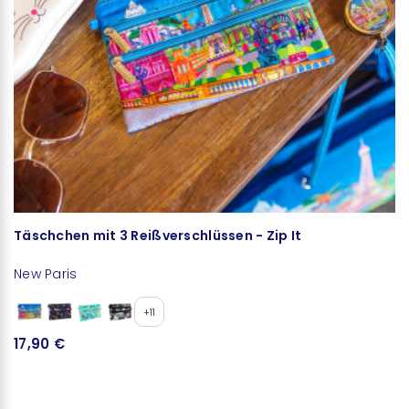
Täschchen mit 3 Reißverschlüssen - Zip It
New Paris
Ja
+11
17,90 €
5