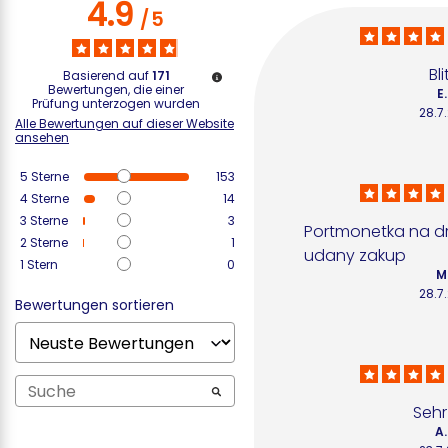
4.9
/
5
Bli
Basierend auf
171
Bewertungen, die einer
E.
Prüfung unterzogen wurden
28.7
Alle Bewertungen auf dieser Website
ansehen
5
Sterne
153
4
Sterne
14
3
Sterne
3
Portmonetka na dro
2
Sterne
1
udany zakup
1
Stern
0
M.
28.7
Bewertungen sortieren
Sehr
A.