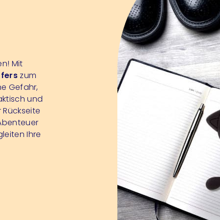
n! Mit
fers
zum
ne Gefahr,
aktisch und
r Rückseite
 Abenteuer
eiten Ihre