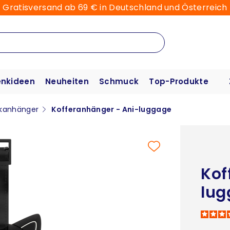
Gratisversand ab 69 € in Deutschland und Österreich
nkideen
Neuheiten
Schmuck
Top-Produkte
kanhänger
Kofferanhänger - Ani-luggage
Kof
lug