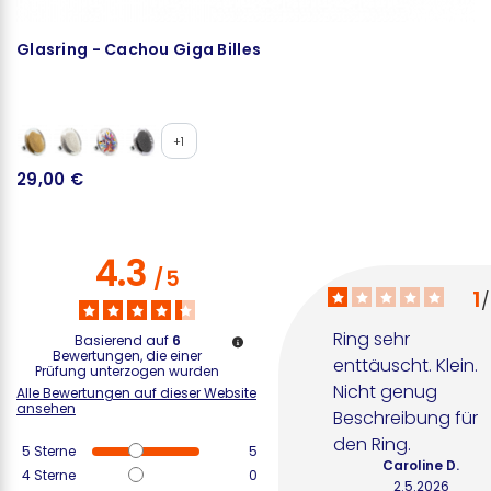
Glasring - Cachou Giga Billes
G
+1
29,00 €
2
4.3
/
5
1
/
Ring sehr 
Basierend auf
6
Bewertungen, die einer
enttäuscht. Klein. 
Prüfung unterzogen wurden
Nicht genug 
Alle Bewertungen auf dieser Website
ansehen
Beschreibung für 
den Ring.
5
Sterne
5
Caroline D.
4
Sterne
0
2.5.2026