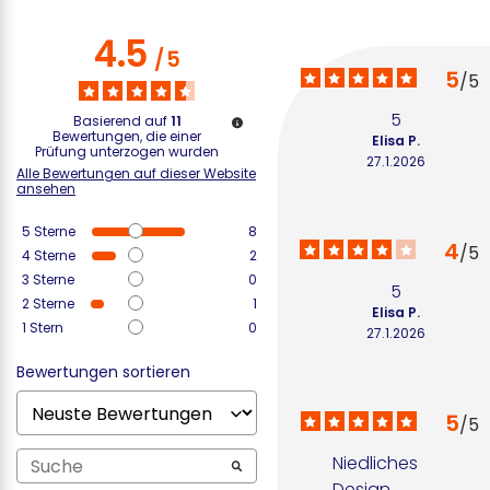
4.5
/
5
5
/
5
5
Basierend auf
11
Bewertungen, die einer
Elisa P.
Prüfung unterzogen wurden
27.1.2026
Alle Bewertungen auf dieser Website
ansehen
5
Sterne
8
4
/
5
4
Sterne
2
3
Sterne
0
5
2
Sterne
1
Elisa P.
1
Stern
0
27.1.2026
Bewertungen sortieren
5
/
5
Niedliches 
Design, 