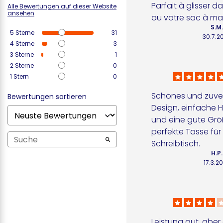
Parfait à glisser d
Alle Bewertungen auf dieser Website
ansehen
ou votre sac à ma
S.M
5
Sterne
31
30.7.2
4
Sterne
3
3
Sterne
1
2
Sterne
0
1
Stern
0
Schönes und zuver
Bewertungen sortieren
Design, einfache
und eine gute Größ
perfekte Tasse für
Schreibtisch.
H.P.
17.3.2
Leistung gut, aber 