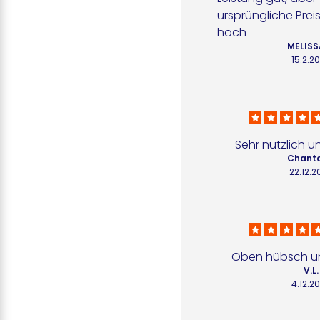
ursprüngliche Preis
hoch
MELISS
15.2.2
Sehr nützlich u
Chanta
22.12.2
Oben hübsch un
V.L.
4.12.2