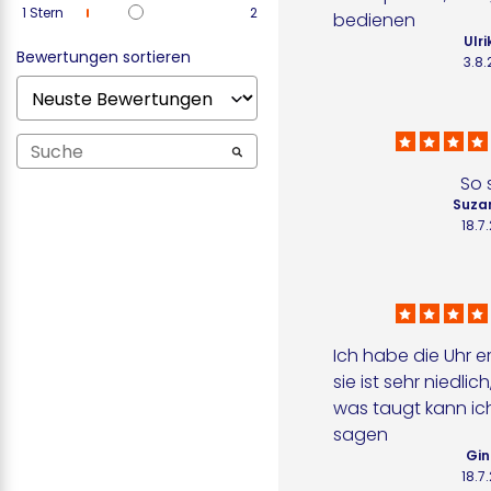
1
Stern
2
bedienen
Ulri
Bewertungen sortieren
3.8
So 
Suza
18.7
Ich habe die Uhr er
sie ist sehr niedlich
was taugt kann ich
sagen
Gin
18.7