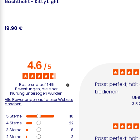
Nachtlicht - Kitty Light
F
B
19,90 €
1
4.6
/
5
Passt perfekt, hält 
Basierend auf
145
Bewertungen, die einer
bedienen
Prüfung unterzogen wurden
Ulri
Alle Bewertungen auf dieser Website
3.8
ansehen
5
Sterne
110
4
Sterne
22
3
Sterne
8
2
Sterne
3
Passt perfekt, hält 