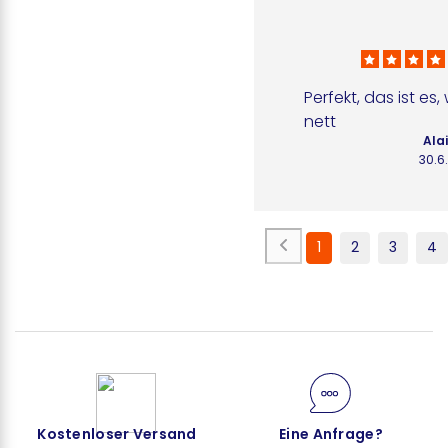
Perfekt, das ist es,
nett
Ala
30.6
1
2
3
4
Kostenloser Versand
Eine Anfrage?