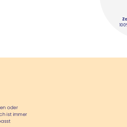
Z
100
nen oder
ch ist immer
passt