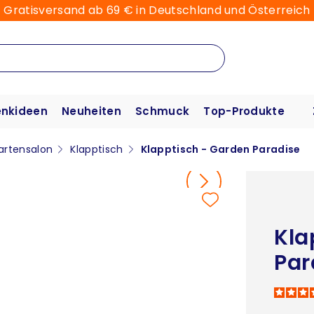
Gratisversand ab 69 € in Deutschland und Österreich
nkideen
Neuheiten
Schmuck
Top-Produkte
artensalon
Klapptisch
Klapptisch - Garden Paradise
Kla
Par