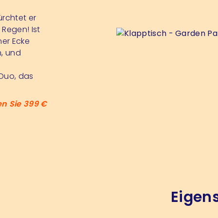
ürchtet er
Regen! Ist
ner Ecke
m, und
 Duo, das
en Sie 399 €
Eigen