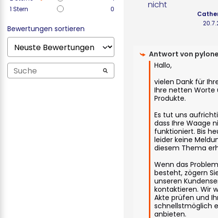
nicht
1
Stern
0
Cather
20.7
Bewertungen sortieren
Antwort von
pylon
Hallo,

vielen Dank für Ihr
Ihre netten Worte 
Produkte.

Es tut uns aufrichti
dass Ihre Waage nic
funktioniert. Bis h
leider keine Meldu
diesem Thema erha
Wenn das Problem 
besteht, zögern Sie 
unseren Kundenser
kontaktieren. Wir 
Akte prüfen und Ih
schnellstmöglich e
anbieten.
