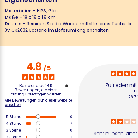
Materialien
- HIPS, Glas
Maße
- 18 x 18 x 1,8 cm
Details
- Reinigen Sie die Waage mithilfe eines Tuchs. 1x
3V CR2032 Batterie im Lieferumfang enthalten.
4.8
/
5
Zufrieden mi
Basierend auf
48
Bewertungen, die einer
C.
Prüfung unterzogen wurden
28.7
Alle Bewertungen auf dieser Website
ansehen
5
Sterne
40
4
Sterne
7
3
Sterne
0
Sehr hübsch, aber s
2
Sterne
1