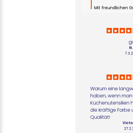
Mit freundlichen G
g
N.
7.3.
Warum eine langw
haben, wenn man lus
Küchenutensilien h
die kräftige Farbe u
Qualität!
Victo
27.2