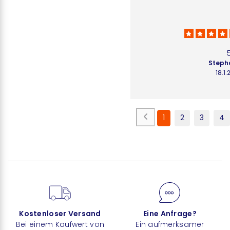
Stepha
18.1
1
2
3
4
Kostenloser Versand
Eine Anfrage?
Bei einem Kaufwert von
Ein aufmerksamer