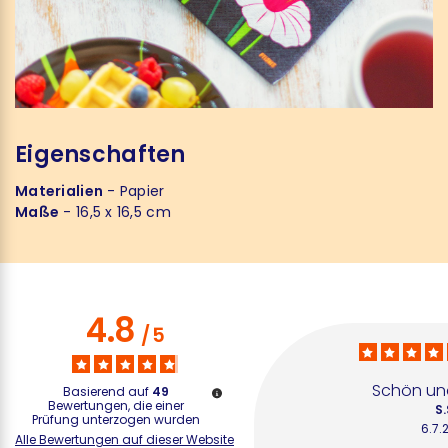
Eigenschaften
Materialien
- Papier
Maße
- 16,5 x 16,5 cm
4.8
/
5
Schön und
Basierend auf
49
Bewertungen, die einer
S.
Prüfung unterzogen wurden
6.7.
Alle Bewertungen auf dieser Website