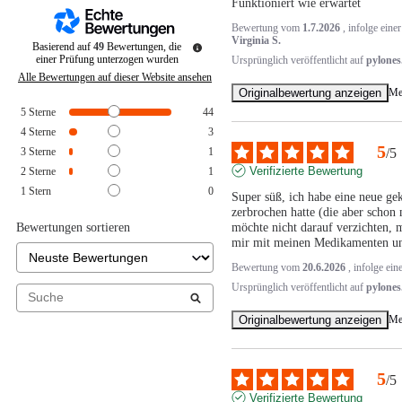
Funktioniert wie erwartet
Bewertung vom
1.7.2026
, infolge ein
Virginia S.
Basierend auf
49
Bewertungen, die
einer Prüfung unterzogen wurden
Ursprünglich veröffentlicht auf
pylones
Alle Bewertungen auf dieser Website ansehen
Originalbewertung anzeigen
Me
5
Sterne
44
4
Sterne
3
5
3
Sterne
1
/
5
Verifizierte Bewertung
2
Sterne
1
1
Stern
0
Super süß, ich habe eine neue gek
zerbrochen hatte (die aber schon m
Bewertungen sortieren
möchte nicht darauf verzichten, m
mir mit meinen Medikamenten und 
Bewertung vom
20.6.2026
, infolge ei
Ursprünglich veröffentlicht auf
pylones
Originalbewertung anzeigen
Me
5
/
5
Verifizierte Bewertung