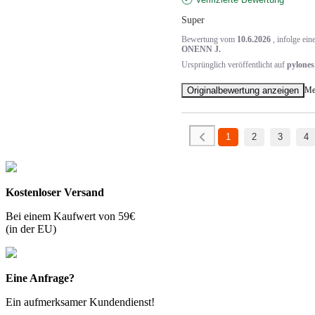
Super
Bewertung vom
10.6.2026
, infolge ei
ONENN J.
Ursprünglich veröffentlicht auf
pylones
Originalbewertung anzeigen
Me
1
2
3
4
Kostenloser Versand
Bei einem Kaufwert von 59€
(in der EU)
Eine Anfrage?
Ein aufmerksamer Kundendienst!