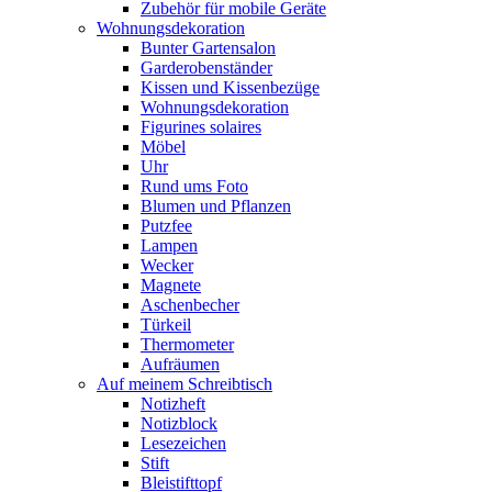
Zubehör für mobile Geräte
Wohnungsdekoration
Bunter Gartensalon
Garderobenständer
Kissen und Kissenbezüge
Wohnungsdekoration
Figurines solaires
Möbel
Uhr
Rund ums Foto
Blumen und Pflanzen
Putzfee
Lampen
Wecker
Magnete
Aschenbecher
Türkeil
Thermometer
Aufräumen
Auf meinem Schreibtisch
Notizheft
Notizblock
Lesezeichen
Stift
Bleistifttopf