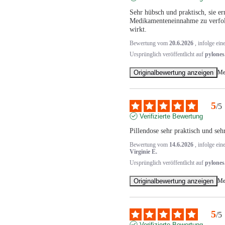
Sehr hübsch und praktisch, sie er
Medikamenteneinnahme zu verfolge
wirkt.
Bewertung vom
20.6.2026
, infolge ei
Ursprünglich veröffentlicht auf
pylones
Originalbewertung anzeigen
Me
5
/
5
Verifizierte Bewertung
Pillendose sehr praktisch und seh
Bewertung vom
14.6.2026
, infolge ei
Virginie E.
Ursprünglich veröffentlicht auf
pylones
Originalbewertung anzeigen
Me
5
/
5
Verifizierte Bewertung