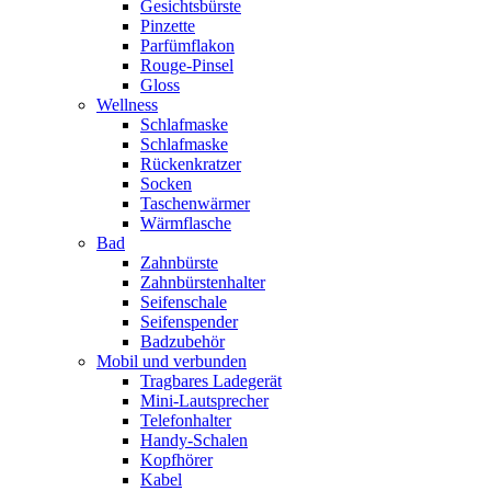
Gesichtsbürste
Pinzette
Parfümflakon
Rouge-Pinsel
Gloss
Wellness
Schlafmaske
Schlafmaske
Rückenkratzer
Socken
Taschenwärmer
Wärmflasche
Bad
Zahnbürste
Zahnbürstenhalter
Seifenschale
Seifenspender
Badzubehör
Mobil und verbunden
Tragbares Ladegerät
Mini-Lautsprecher
Telefonhalter
Handy-Schalen
Kopfhörer
Kabel