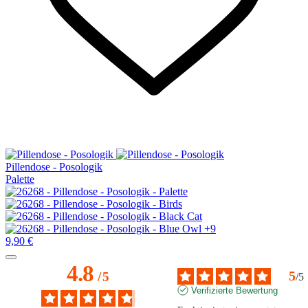
Pillendose - Posologik
Palette
+9
9,90 €
4.8
5
/
5
/
5
Verifizierte Bewertung