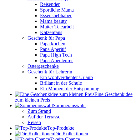
Reisender
Sportliche Mama
Essensliebhaber
Mama beauty
Mutter Telearbeit
Katzenfans
Geschenk für Papa
Papa kochen
Papa Aperitif
Papa High Tech
Papa Abenteurer
Ostergeschenke
Geschenk für Lehrerin
Ein wohlverdienter Urlaub
Brillant in der Schule
Ein Moment der Entspannung
Eine Geschenkidee
zum kleinen Preis
Sommerauswahl
Zum Strand
Auf der Terrasse
Reisen
Top-Produkte
Die Kollektionen
Zweite Chance