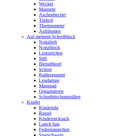
Wecker
Magnete
Aschenbecher
Türkeil
Thermometer
Aufräumen
Auf meinem Schreibtisch
Notizheft
Notizblock
Lesezeichen
Stift
Bleistifttopf
Schere
Radiergummi
Leselampe
Mauspad
Organisieren
Schreibtischutensilien
Kinder
Kinderuhr
Rassel
Kinderrucksack
Lunch bag
Federmäppchen
Sparschwein