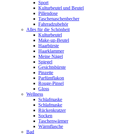
Sport
Kulturbeutel und Beutel
Pillendose
Taschenaschenbecher
Fahrradzubehör
Alles für die Schönheit
Kulturbeutel
Make-up-Beutel
Haarbürste
Haarklammer
Meine Nägel
Spiegel
Gesichtsbürste
Pinzette
Parfümflakon
Rouge-Pinsel
Gloss
Wellness
Schlafmaske
Schlafmaske
Rückenkratzer
Socken
Taschenwärmer
Wärmflasche
Bad