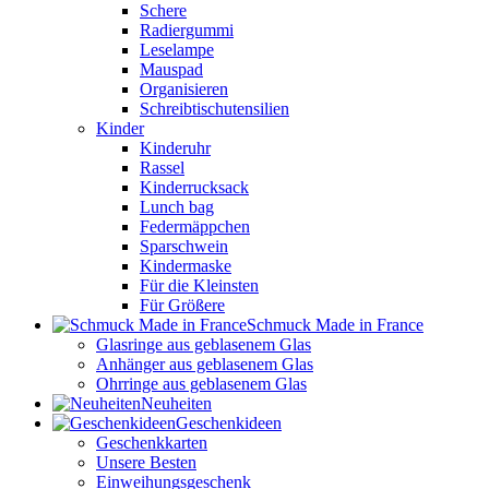
Schere
Radiergummi
Leselampe
Mauspad
Organisieren
Schreibtischutensilien
Kinder
Kinderuhr
Rassel
Kinderrucksack
Lunch bag
Federmäppchen
Sparschwein
Kindermaske
Für die Kleinsten
Für Größere
Schmuck Made in France
Glasringe aus geblasenem Glas
Anhänger aus geblasenem Glas
Ohrringe aus geblasenem Glas
Neuheiten
Geschenkideen
Geschenkkarten
Unsere Besten
Einweihungsgeschenk