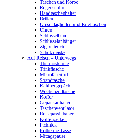
Taschen und Körbe
Regenschirm
Handtaschenhalter
Brillen
Umschlaghüllen und Brieftaschen
Uhren
Schlüsselband
Schlüsselanhänger
Zigarettenetui
Schutzmaske
Auf Reisen – Unterwegs
Thermoskanne
Trinkflasche
Mikrofasertuch
Strandtasche
Kabinengepäck
Wochenendtasche
Koffer
Gepäckanhänger
Taschenventilator
Reisepassinhaber
Kofferpacken
Picknick
Isotherme Tasse
Mittagspause