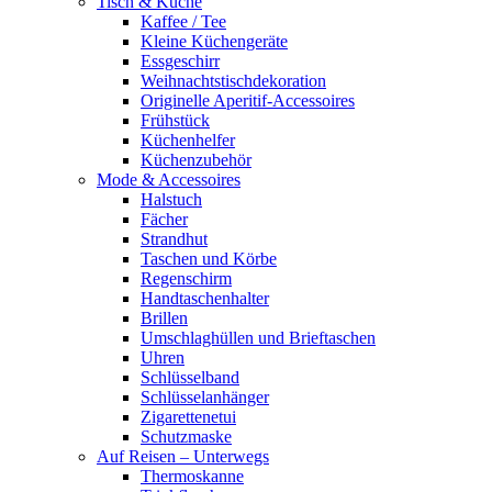
Tisch & Küche
Kaffee / Tee
Kleine Küchengeräte
Essgeschirr
Weihnachtstischdekoration
Originelle Aperitif-Accessoires
Frühstück
Küchenhelfer
Küchenzubehör
Mode & Accessoires
Halstuch
Fächer
Strandhut
Taschen und Körbe
Regenschirm
Handtaschenhalter
Brillen
Umschlaghüllen und Brieftaschen
Uhren
Schlüsselband
Schlüsselanhänger
Zigarettenetui
Schutzmaske
Auf Reisen – Unterwegs
Thermoskanne