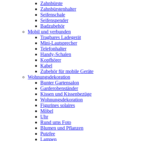
Zahnbürste
Zahnbürstenhalter
Seifenschale
Seifenspender
Badzubehör
Mobil und verbunden
Tragbares Ladegerät
Mini-Lautsprecher
Telefonhalter
Handy-Schalen
Kopfhörer
Kabel
Zubehör für mobile Geräte
Wohnungsdekoration
Bunter Gartensalon
Garderobenständer
Kissen und Kissenbezüge
Wohnungsdekoration
Figurines solaires
Möbel
Uhr
Rund ums Foto
Blumen und Pflanzen
Putzfee
Lampen