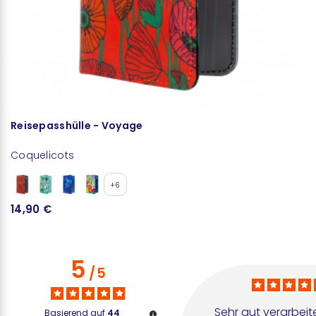
Reisepasshülle - Voyage
K
Coquelicots
C
+6
14,90 €
1
5
/
5
Sehr gut verarbeitet
Basierend auf
44