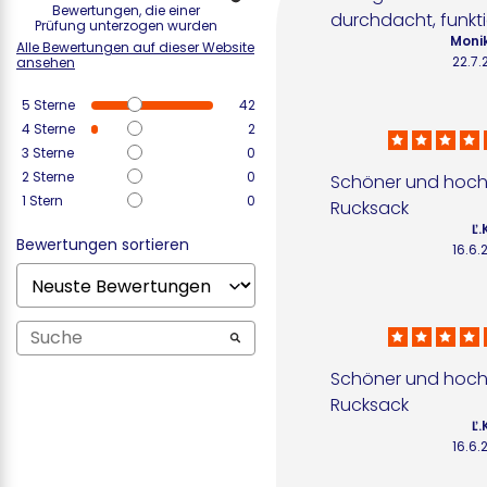
Bewertungen, die einer
durchdacht, funkti
Prüfung unterzogen wurden
Monik
Alle Bewertungen auf dieser Website
22.7.
ansehen
5
Sterne
42
4
Sterne
2
3
Sterne
0
2
Sterne
0
Schöner und hochw
1
Stern
0
Rucksack
Ľ.
Bewertungen sortieren
16.6.
Schöner und hochw
Rucksack
Ľ.
16.6.