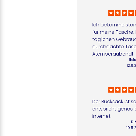
Ich bekomme stän
für meine Tasche. P
täglichen Gebrauc
durchdachte Tasc
Atemberaubend!
Ilda
12.6.
Der Rucksack ist s
entspricht genau d
Internet.
D.
10.5.