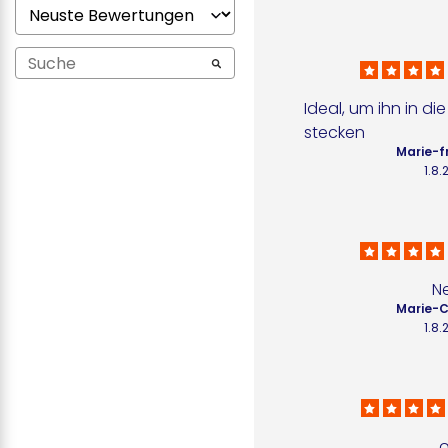
Ideal, um ihn in d
stecken
Marie-f
1.8
N
Marie-C
1.8