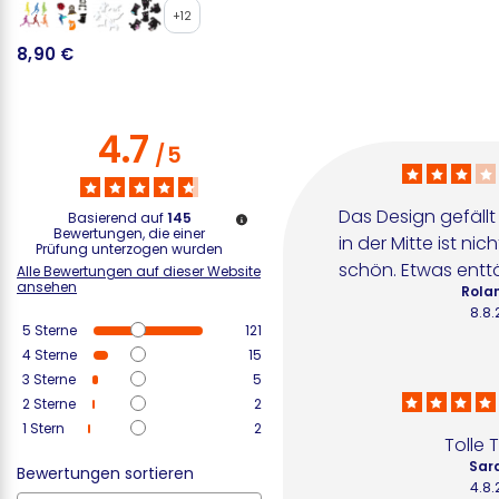
+12
8,90 €
1
4.7
/
5
Das Design gefällt 
Basierend auf
145
Bewertungen, die einer
in der Mitte ist nic
Prüfung unterzogen wurden
schön. Etwas entt
Alle Bewertungen auf dieser Website
ansehen
Rola
8.8
5
Sterne
121
4
Sterne
15
3
Sterne
5
2
Sterne
2
1
Stern
2
Tolle
Sar
Bewertungen sortieren
4.8