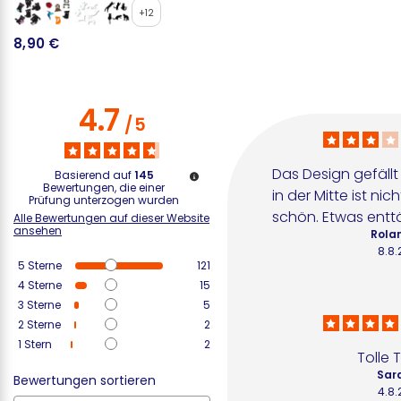
+12
8,90 €
1
4.7
/
5
Das Design gefällt 
Basierend auf
145
Bewertungen, die einer
in der Mitte ist nic
Prüfung unterzogen wurden
schön. Etwas entt
Alle Bewertungen auf dieser Website
ansehen
Rola
8.8
5
Sterne
121
4
Sterne
15
3
Sterne
5
2
Sterne
2
1
Stern
2
Tolle
Sar
Bewertungen sortieren
4.8