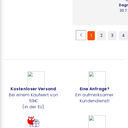
Dagm
30.7
1
2
3
4
Kostenloser Versand
Eine Anfrage?
Bei einem Kaufwert von
Ein aufmerksamer
59€
Kundendienst!
(in der EU)