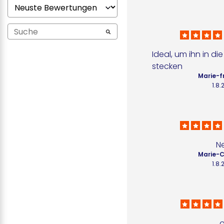
Ideal, um ihn in d
stecken
Marie-f
1.8
N
Marie-C
1.8