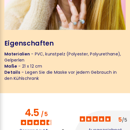
Eigenschaften
Materialien
- PVC, kunstpelz (Polyester, Polyurethane),
Gelperlen
Maße
- 21 x 12 cm
Details
- Legen Sie die Maske vor jedem Gebrauch in
den Kühlschrank
4.5
/
5
5
/
5