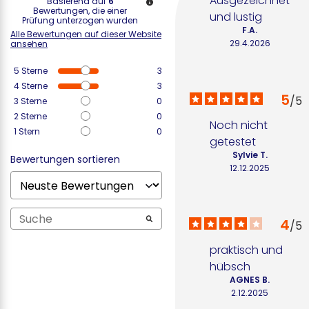
Ausgezeichnet 
Basierend auf
6
Bewertungen, die einer
und lustig
Prüfung unterzogen wurden
F.A.
Alle Bewertungen auf dieser Website
29.4.2026
ansehen
5
Sterne
3
4
Sterne
3
5
/
5
3
Sterne
0
2
Sterne
0
Noch nicht 
1
Stern
0
getestet
Sylvie T.
Bewertungen sortieren
12.12.2025
4
/
5
praktisch und 
hübsch
AGNES B.
2.12.2025