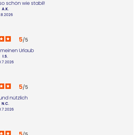
o schön wie stabil!
A.K.
.8.2026
5
/
5
 meinen Urlaub
I.S.
0.7.2026
5
/
5
und nützlich
N.C.
8.7.2026
5
/
5