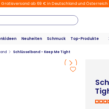
Gratisversand ab 69 € in Deutschland und Österreich
nkideen
Neuheiten
Schmuck
Top-Produkte
band
Schlüsselband - Keep Me Tight
Sch
Tig