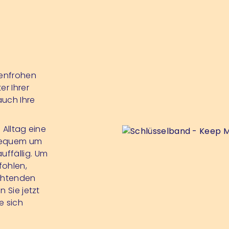
benfrohen
er Ihrer
auch Ihre
 Alltag eine
 bequem um
uffällig. Um
fohlen,
uchtenden
 Sie jetzt
e sich