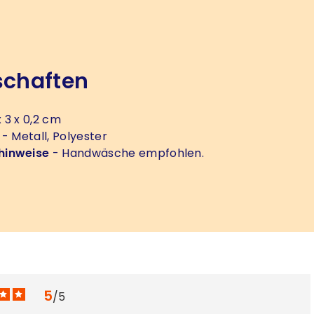
schaften
 3 x 0,2 cm
- Metall, Polyester
hinweise
- Handwäsche empfohlen.
5
/
5