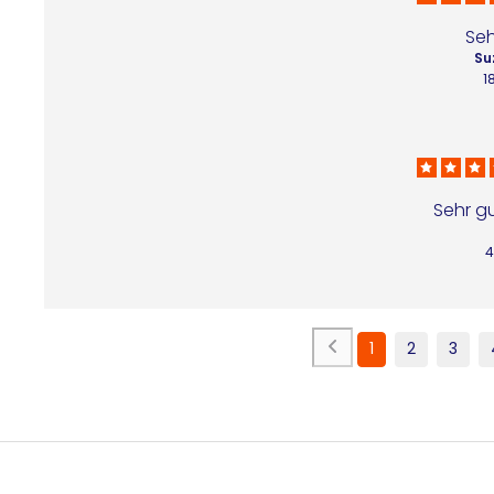
Seh
Su
1
Sehr gu
4
1
2
3