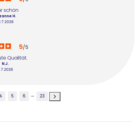
r schön
zanne H.
8.7.2026
5
/
5
te Qualität.
N.J.
.7.2026
4
5
6
23