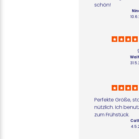
schön!
Nin
10.6
Walt
31.5
Perfekte Größe, sta
nützlich. Ich benut
zum Frühstück.
Cath
4.5.