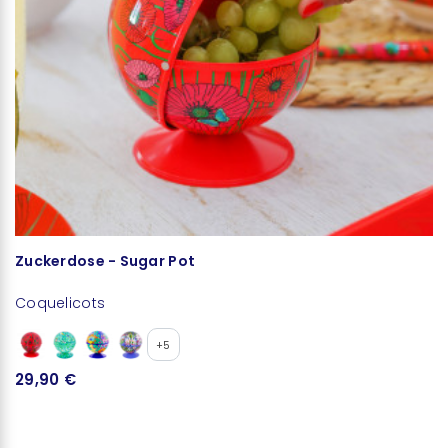
Zuckerdose - Sugar Pot
T
Coquelicots
C
+5
29,90 €
2