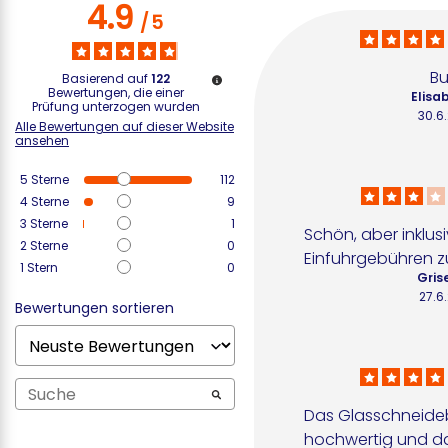
4.9
/
5
Bu
Basierend auf
122
Bewertungen, die einer
Elisab
Prüfung unterzogen wurden
30.6
Alle Bewertungen auf dieser Website
ansehen
5
Sterne
112
4
Sterne
9
3
Sterne
1
Schön, aber inklusi
2
Sterne
0
Einfuhrgebühren zu
1
Stern
0
Grise
27.6
Bewertungen sortieren
Das Glasschneidebre
hochwertig und das