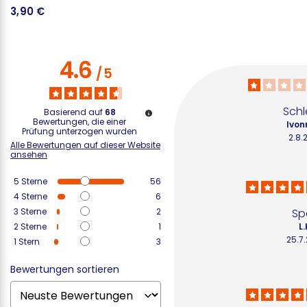
3,90 €
5
4.6
/
5
Schl
Basierend auf
68
Bewertungen, die einer
Ivon
Prüfung unterzogen wurden
2.8.
Alle Bewertungen auf dieser Website
ansehen
5
Sterne
56
4
Sterne
6
3
Sterne
2
Sp
2
Sterne
1
L.
25.7
1
Stern
3
Bewertungen sortieren