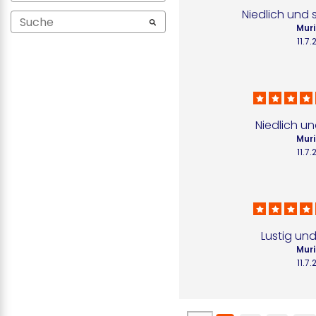
Niedlich und 
Muri
11.7
Niedlich un
Muri
11.7
Lustig und
Muri
11.7