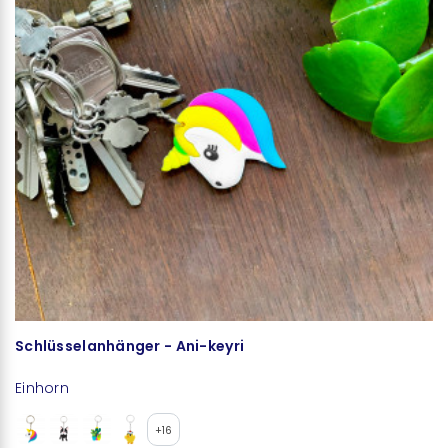
Schlüsselanhänger - Ani-keyri
Z
Einhorn
E
+16