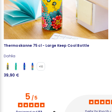
Thermoskanne 75 cl - Large Keep Cool Bottle
T
Dahlia
D
+10
39,90 €
1
5
/
5
Sehr hübsch u
Basierend auf
53