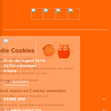
Hallo!
Wir sind die Cookies
Wir haben gewartet, um sicherzugehen,
41 av. de l’agent Sarre
dass du an den Inhalten dieser Website
92700 Colombes
interessiert bist, bevor wir dich stören, aber wir würden uns freuen,
France
deine Begleiter während deines Besuchs zu sein...
Lesen Sie unsere Datenschutzbestimmungen
Kontakt
Hier ist der Grund, warum wir Cookies verwenden.
Optimierung der Promotion unserer Produkte und
KENNE UNS
Dienstleistungen
Teile Analysen, Werbedaten, Nutzerdaten und personalisierte
ZU IHREN DIENSTEN
Werbedaten mit Google