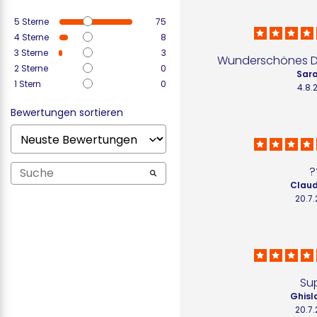
5
Sterne
75
4
Sterne
8
3
Sterne
3
Wunderschönes De
2
Sterne
0
Sara
1
Stern
0
4.8.
Bewertungen sortieren
?
Claud
20.7
Su
Ghisla
20.7