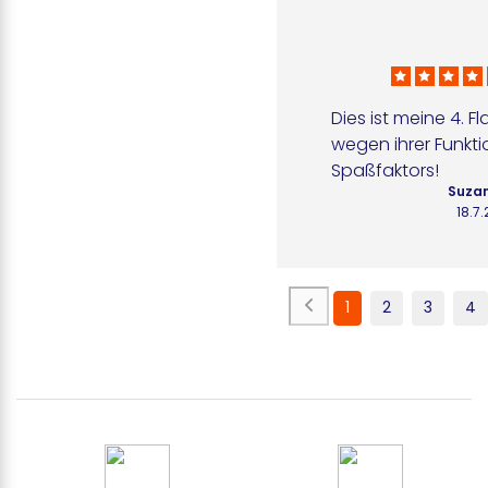
Dies ist meine 4. Fl
wegen ihrer Funktio
Spaßfaktors!
Suzan
18.7
1
2
3
4