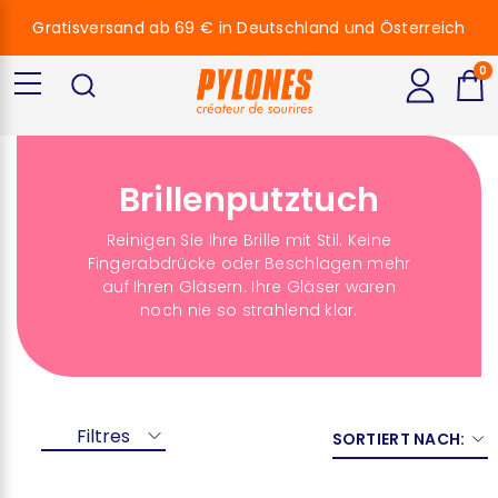
Gratisversand ab 69 € in Deutschland und Österreich
0
Brillenputztuch
Reinigen Sie Ihre Brille mit Stil. Keine
Fingerabdrücke oder Beschlagen mehr
auf Ihren Gläsern. Ihre Gläser waren
noch nie so strahlend klar.
Filtres
SORTIERT NACH: