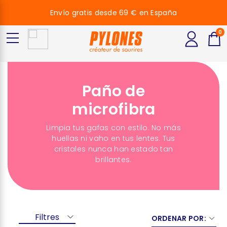
Envío gratis desde 69 € en España
0
Paño de
microfibra
Limpia tus gafas con estilo. No más
huellas ni vaho en tus lentes. Tus
cristales nunca han estado tan
brillantes.
Filtres
ORDENAR POR: