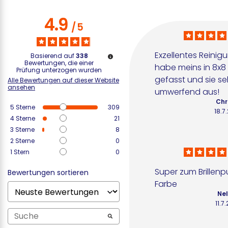
4.9
/
5
Exzellentes Reinigu
Basierend auf
338
Bewertungen, die einer
habe meins in 8x8 
Prüfung unterzogen wurden
gefasst und sie seh
Alle Bewertungen auf dieser Website
ansehen
umwerfend aus!
Chr
5
Sterne
309
18.7
4
Sterne
21
3
Sterne
8
2
Sterne
0
1
Stern
0
Super zum Brillenp
Bewertungen sortieren
Farbe
Nel
11.7