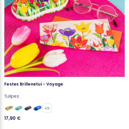
Festes Brillenetui - Voyage
M
Tulipes
N
+13
17,90 €
4