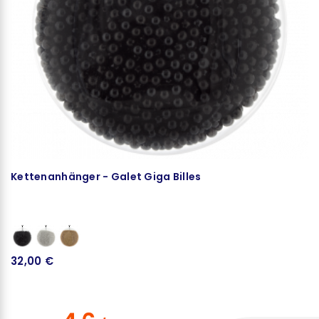
Kettenanhänger - Galet Giga Billes
K
32,00 €
3