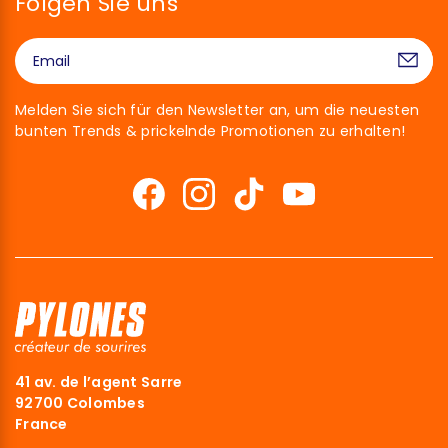
Folgen Sie uns
Melden Sie sich für den Newsletter an, um die neuesten
bunten Trends & prickelnde Promotionen zu erhalten!
Hallo!
Wir sind die Cookies
Wir haben gewartet, um sicherzugehen, dass du an den Inhalten
41 av. de l’agent Sarre
dieser Website interessiert bist, bevor wir dich stören, aber wir
92700 Colombes
würden uns freuen, deine Begleiter während deines Besuchs zu
France
sein...