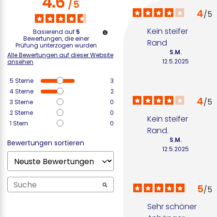
4.6
/
5
4
/
5
Kein steifer 
Basierend auf
5
Bewertungen, die einer
Rand
Prüfung unterzogen wurden
S.M.
Alle Bewertungen auf dieser Website
12.5.2025
ansehen
5
Sterne
3
4
Sterne
2
4
/
5
3
Sterne
0
2
Sterne
0
Kein steifer 
1
Stern
0
Rand.
S.M.
Bewertungen sortieren
12.5.2025
5
/
5
Sehr schöner 