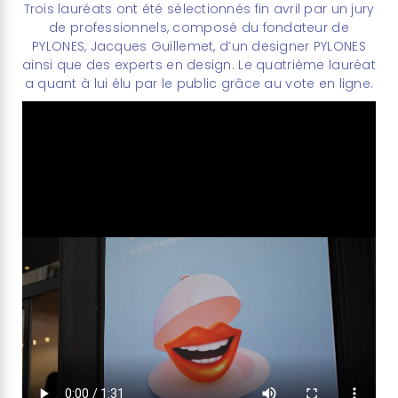
Trois lauréats ont été sélectionnés fin avril par un jury
de professionnels, composé du fondateur de
PYLONES, Jacques Guillemet, d’un designer PYLONES
ainsi que des experts en design. Le quatrième lauréat
a quant à lui élu par le public grâce au vote en ligne.