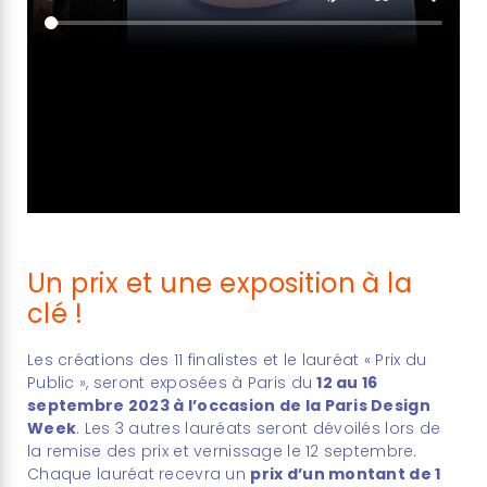
.
Un prix et une exposition à la
clé !
Les créations des 11 finalistes et le lauréat « Prix du
Public », seront exposées à Paris du
12 au 16
septembre 2023 à l’occasion de la Paris Design
Week
. Les 3 autres lauréats seront dévoilés lors de
la remise des prix et vernissage le 12 septembre.
Chaque lauréat recevra un
prix d’un montant de 1