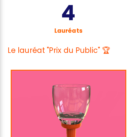
4
Lauréats
Le lauréat "Prix du Public" 🏆