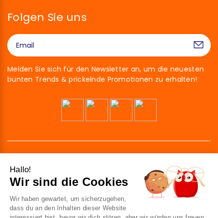
Folgen Sie uns
Melden Sie sich für den Newsletter an, um die neuesten
bunten Trends & prickelnde Promotionen zu erhalten!
Hallo!
Wir sind die Cookies
Wir haben gewartet, um sicherzugehen,
41 av. de l’agent Sarre
dass du an den Inhalten dieser Website
92700 Colombes
interessiert bist, bevor wir dich stören, aber wir würden uns freuen,