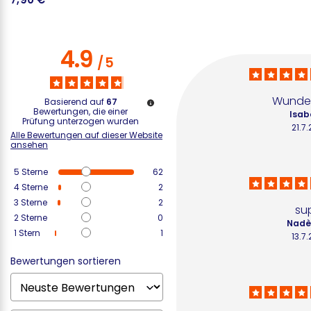
4.9
/
5
Wunde
Basierend auf
67
Bewertungen, die einer
Isab
Prüfung unterzogen wurden
21.7
Alle Bewertungen auf dieser Website
ansehen
5
Sterne
62
4
Sterne
2
3
Sterne
2
su
2
Sterne
0
Nadè
1
Stern
1
13.7
Bewertungen sortieren