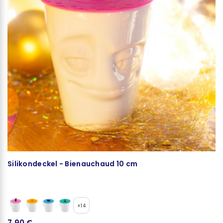
Silikondeckel - Bienauchaud 10 cm
S
+14
7,90 €
2