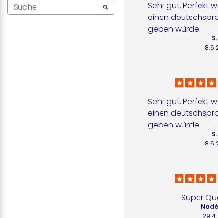
Sehr gut. Perfekt w
einen deutschspr
geben würde.
S.
8.6.
Sehr gut. Perfekt w
einen deutschspr
geben würde.
S.
8.6.
Super Qua
Nadè
29.4