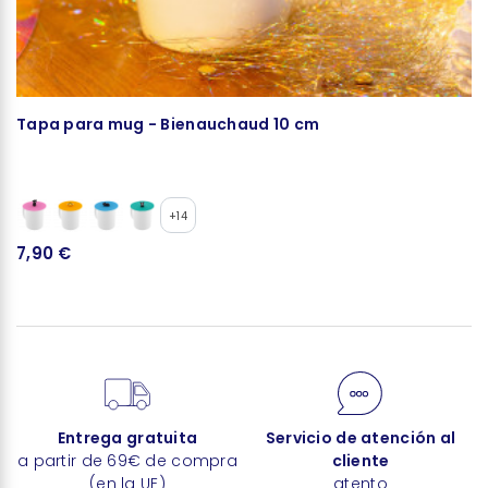
Tapa para mug - Bienauchaud 10 cm
B
+14
7,90 €
2
Entrega gratuita
Servicio de atención al
a partir de 69€ de compra
cliente
(en la UE)
atento