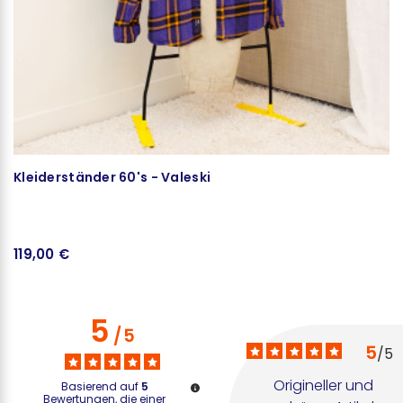
Kleiderständer 60's - Valeski
119,00 €
5
/
5
5
/
5
Origineller und 
Basierend auf
5
Bewertungen, die einer