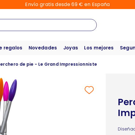
Envío gratis desde 69 € en España
e regalos
Novedades
Joyas
Los mejores
Segun
erchero de pie - Le Grand Impressionniste
Per
Imp
Diseñad