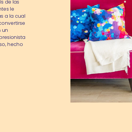
ís de las
ntes le
s a la cual
convertirse
n un
presionista
oso, hecho