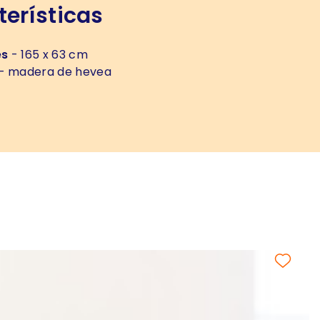
erísticas
es
- 165 x 63 cm
- madera de hevea