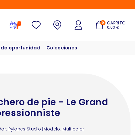
CARRITO
0
0,00 €
da oportunidad
Colecciones
chero de pie - Le Grand
ressionniste
or:
Pylones Studio
|
Modelo:
Multicolor